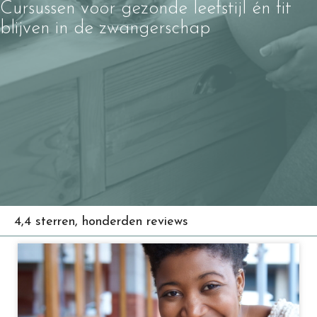
Cursussen voor gezonde leefstijl én fit
blijven in de zwangerschap
4,4 sterren, honderden reviews
Bijna altijd vergoed door verzekering