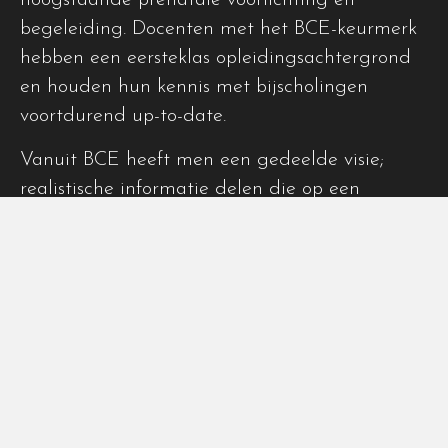
begeleiding. Docenten met het BCE-keurmerk
hebben een eersteklas opleidingsachtergrond
en houden hun kennis met bijscholingen
voortdurend up-to-date.
Vanuit BCE heeft men een gedeelde visie;
realistische informatie delen die op een
positieve manier gebracht wordt. Vertrouwen
in het natuurlijke geboorteproces en eigen
regie van de zwangere vrouw en haar
eventuele partner staan voorop. De docenten
willen bijdragen aan een gezond
geboorteklimaat en een fijne start van het
ouderschap.