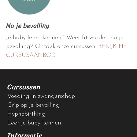
Na je bevalling
Je baby leren kennen? Weer fit worden na je
bevalling? Ontdek onze cursussen.
BEKIJK HET
CURSUSAANBOD
Cursussen
Voeding in zwangerschap
Grip op je bevalling
Hypnobirthing
Leer je baby kennen
Informatie