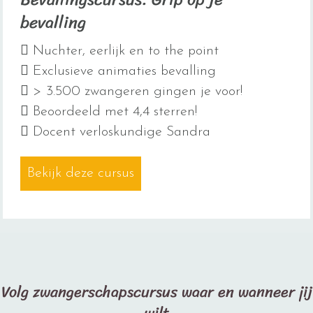
bevalling
Nuchter, eerlijk en to the point
Exclusieve animaties bevalling
> 3.500 zwangeren gingen je voor!
Beoordeeld met 4,4 sterren!
Docent verloskundige Sandra
Bekijk deze cursus
about Bevallingscursus: Grip 
Volg zwangerschapscursus waar en wanneer jij
wilt