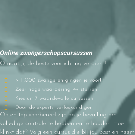
Online zwangerschapscursussen
Omdat jij de beste voorlichting verdient!
> 11.000 zwangeren gingen je voor!
Zeer hoge waardering: 4+ sterren
Kies uit 7 waardevolle cursussen
Door dé experts: verloskundigen
Op en top voorbereid zijn op je bevalling om
volledige controle te hebben en te houden. Hoe
klinkt dat? Volg een cursus die bij jou past en neem