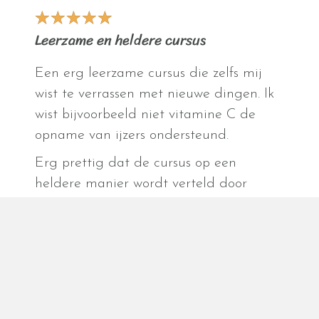
★
★
★
★
★
Leerzame en heldere cursus
Een erg leerzame cursus die zelfs mij
wist te verrassen met nieuwe dingen. Ik
wist bijvoorbeeld niet vitamine C de
opname van ijzers ondersteund.
Erg prettig dat de cursus op een
heldere manier wordt verteld door
Anouk en dat veel tips te downloaden
zijn.
Aya over
Gezond zwanger worden en zijn